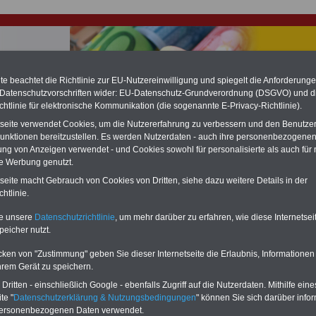
e beachtet die Richtlinie zur EU-Nutzereinwilligung und spiegelt die Anforderung
 Datenschutzvorschriften wider: EU-Datenschutz-Grundverordnung (DSGVO) und d
chtlinie für elektronische Kommunikation (die sogenannte E-Privacy-Richtlinie).
hlung für Beamte & Ruhestandsbeamte (zu geringe Alimentation)
tseite verwendet Cookies, um die Nutzererfahrung zu verbessern und den Benutze
fassungsgericht hat die Landesbesoldung von Berlin für die Jahre 2008 bis
assungswidrig erklärt (Berlin muss bis
März 2027 eine Neuregelung der
unktionen bereitzustellen. Es werden Nutzerdaten - auch ihre personenbezogenen
schließen, die zun hohen Nachzahlungen führen wird). Auch beim Bund
ung von Anzeigen verwendet - und Cookies sowohl für personalisierte als auch für 
hestandsbeamte) wird es hohe Nachzahlungen geben (Medienberichten
te Werbung genutzt.
en
alle (!) Beamte
zwischen mind.
3.000 und 13.000 Euro
,rechnen. Der INFO
tseite macht Gebrauch von Cookies von Dritten, siehe dazu weitere Details in der
hierzu eine Broschüre heraus, die unmittelbar nach dem Beschluss des
s der Bundesregierung vorgelegt wird (im II. Quartal.2026 >>>
zur
htlinie.
ng der Broschüre
.
te unsere
Datenschutzrichtlinie
, um mehr darüber zu erfahren, wie diese Internetse
peicher nutzt.
onalvertretungsgesetz Sachsen-Anhalt: § 93
cken von "Zustimmung" geben Sie dieser Internetseite die Erlaubnis, Informationen
htigung
hrem Gerät zu speichern.
ritten - einschließlich Google - ebenfalls Zugriff auf die Nutzerdaten. Mithilfe eine
-ABO
mit drei Ratgebern für nur
PDF-SERVICE: 10 Bücher bzw. eBooks
te "
Datenschutzerklärung & Nutzungsbedingungen
" können Sie sich darüber infor
Wissenswertes für Beamtinnen
wichtigen Themen für Beamte und dem
 Beamtenversorgungsrecht
Dienst
Zum Komplettpreis von 15 Euro i
personenbezogenen Daten verwendet.