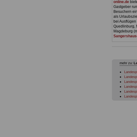
online.de
biet
Gastgeber ru
Besuchern ein 
als Urlaubszie
bei Ausflügen 
Quedlinburg, 
Magdeburg (mi
Sangershaus
mehr zu:
L
Landespe
Landespe
Landesp
Landespe
Landespe
Landesp
Landespe
Landespe
Landesp
Landesp
Landespe
Landespe
Landespe
Landespe