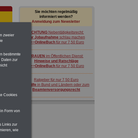
Sie möchten regelmäßig
informiert werden?
Anmeldung zum Newsletter
ACHTUNG
Nebentätigkeitsrecht:
en zweier
vor Jobaufnahme
schlau machen
ie
>>>
OnlineBuch
für nur 7,50 Euro
rn bestimmte
FRAUEN
im Öffentlichen Dienst:
 Daten zur
Hinweise und Ratschläge
nicht
>>>
OnlineBuch
für nur 7,50 Euro
-
Ratgeber für nur 7,50 Euro
Beihilfe
in Bund und Ländern oder zum
Beamtenversorgungsrecht
ite Cookies
 in Form von
s Links zur
 zu
mieren, wie
 Öff.
ACHTUNG
Nebentätigkeitsrecht:
m Jahr
vor Jobaufnahme
schlau machen