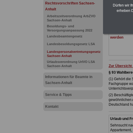
(Bund/Länder)
Rechtsvorschriften Sachsen-
Dürfen wir I
Ländern. Alle
Anhalt
erheben D
gegliedert un
Arbeitszeitverordnung ArbZVO
Sachverhalte
Sachsen-Anhalt
geeignet für
Tarifkräfte 
Besoldungs- und
Versorgungsanpassung 2022
Das
BEHÖR
Landesbeamtengesetz
werden
Landesbesoldungsgesetz LSA
Landespersonalvertretungsgesetz
Sachsen-Anhalt
Urlaubsverordnung UrlVO LSA
Zur Übersicht
Sachsen-Anhalt
§ 93 Wahlber
Informationen für Beamte in
(1) Gehört die 
Sachsen-Anhalt
Fachgruppe wahl
Unterrichtsverp
Service & Tipps
(2) Beschäftig
gewöhnlichen A
Deutschland ha
Kontakt
Urlaub und Fr
Sehnsucht nac
Appartement, 