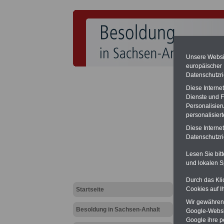
Unsere Websit
europäischer
Datenschutzri
Hohe Nachza
Diese Interne
Das Bundesver
2020 für verf
Dienste und F
Besoldung be
Personalisier
(Beamte & Ru
personalisier
zufolge könn
Diese Interne
SERVICE gibt 
Gesetzentwurf
Datenschutzric
(Vor)Bestellu
Lesen Sie bit
und lokalen S
Landespers
Durch das Kli
Wahlberec
Cookies auf I
Startseite
Wir gewähren D
BEHÖRDEN
Besoldung in Sachsen-Anhalt
Google-Websi
22,50 Euro: 
und Beamte,
Google ihre 