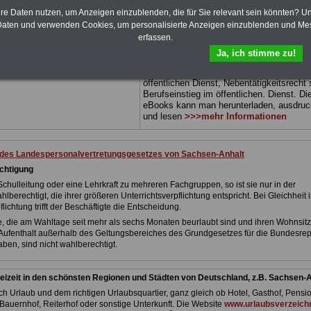
 sowie Beihilferecht in Bund und
können Sie zehn Bücher als eBook
hre Daten nutzen, um Anzeigen einzublenden, die für Sie relevant sein könnten? U
 3 Ratgeber sind übersichtlich
herunterladen, auch für Beamtinnen und
aten und verwenden Cookies, um personalisierte Anzeigen einzublenden und Me
d erläutern auch komplizierte
Beamte sowie Tarifbeschäftigte von
Sach
erfassen.
 verständlich und kompakt (auch
Anhalt
geeignet: Themen der Bücher sind
Beamtinnen und Beamte sowie
Rund ums Geld im öffentlichen Dienst,
Ja, ich stimme zu!
von Sachsen-Anhalt).
.
Beamtenrecht, Besoldung, Beihilferecht,
Beamtenversorgungsrecht, Frauen im
DEN-ABO
>>> kann hier bestellt
öffentlichen Dienst, Nebentätigkeitsrecht
Berufseinstieg im öffentlichen. Dienst. Di
eBooks kann man herunterladen, ausdru
und lesen
>>>mehr Informationen
 des Landespersonalvertretungsgesetzes von Sachsen-Anhalt
echtigung
Schulleitung oder eine Lehrkraft zu mehreren Fachgruppen, so ist sie nur in der
berechtigt, die ihrer größeren Unterrichtsverpflichtung entspricht. Bei Gleichheit i
flichtung trifft der Beschäftigte die Entscheidung.
te, die am Wahltage seit mehr als sechs Monaten beurlaubt sind und ihren Wohnsitz
ufenthalt außerhalb des Geltungsbereiches des Grundgesetzes für die Bundesrep
ben, sind nicht wahlberechtigt.
eizeit in den schönsten Regionen und Städten von Deutschland, z.B. Sachsen-A
h Urlaub und dem richtigen Urlaubsquartier, ganz gleich ob Hotel, Gasthof, Pensio
Bauernhof, Reiterhof oder sonstige Unterkunft. Die Website
www.urlaubsverzeichn