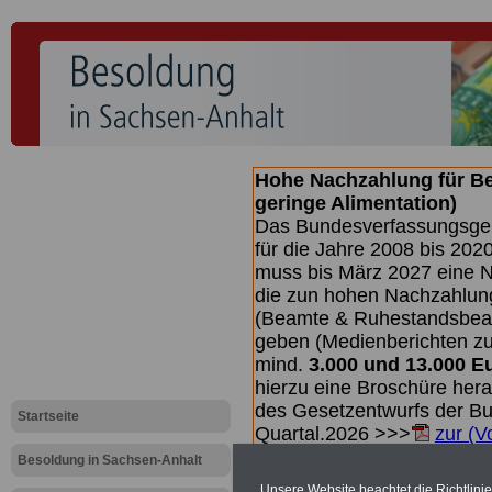
Hohe Nachzahlung für B
geringe Alimentation)
Das Bundesverfassungsgeri
für die Jahre 2008 bis 2020
muss bis
März 2027 eine N
die zun hohen Nachzahlun
(Beamte & Ruhestandsbea
geben (Medienberichten z
mind.
3.000 und 13.000 E
hierzu eine Broschüre her
des Gesetzentwurfs der Bun
Startseite
Quartal.2026 >>>
zur (V
Besoldung in Sachsen-Anhalt
Unsere Website beachtet die Richtlini