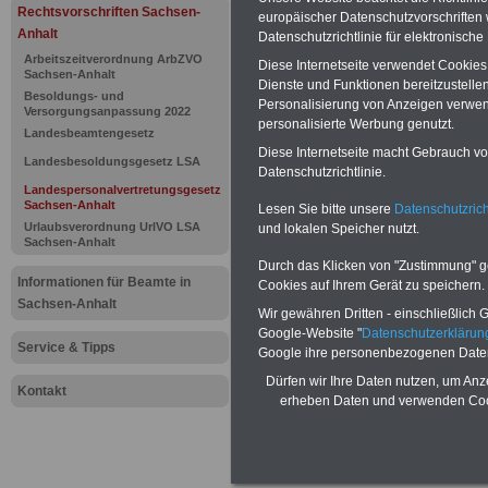
Landespers
Rechtsvorschriften Sachsen-
europäischer Datenschutzvorschrifte
Anhalt
Datenschutzrichtlinie für elektronisch
Sachsen-An
Arbeitszeitverordnung ArbZVO
Diese Internetseite verwendet Cookie
Sachsen-Anhalt
Dienste und Funktionen bereitzustell
Einberufun
Besoldungs- und
Personalisierung von Anzeigen verwende
Versorgungsanpassung 2022
personalisierte Werbung genutzt.
Landesbeamtengesetz
Sitzungen
Diese Internetseite macht Gebrauch von
Landesbesoldungsgesetz LSA
Datenschutzrichtlinie.
Landespersonalvertretungsgesetz
Sachsen-Anhalt
BEHÖRDEN-ABO
mit drei Ratgebern
Lesen Sie bitte unsere
Datenschutzrich
22,50 Euro: Wissenswertes für Bea
Urlaubsverordnung UrlVO LSA
und lokalen Speicher nutzt.
Sachsen-Anhalt
und Beamte, Beamtenversorgungsre
(Bund/Länder) sowie Beihilferecht i
Durch das Klicken von "Zustimmung" geb
Ländern. Alle 3 Ratgeber sind übersic
Informationen für Beamte in
Cookies auf Ihrem Gerät zu speichern.
gegliedert und erläutern auch kompliz
Sachsen-Anhalt
Sachverhalte verständlich und komp
Wir gewähren Dritten - einschließlich Go
geeignet für
Beamtinnen und Beam
Google-Website "
Datenschutzerkläru
Service & Tipps
Tarifkräfte von Sachsen-Anhalt).
.
Google ihre personenbezogenen Date
Das
BEHÖRDEN-ABO
>>> kann hie
Dürfen wir Ihre Daten nutzen, um Anz
werden
Kontakt
erheben Daten und verwenden Cook