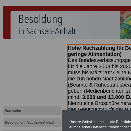
Hohe Nachzahlung für B
geringe Alimentation)
Das Bundesverfassungsgeri
für die Jahre 2008 bis 2020
muss bis
März 2027 eine N
die zun hohen Nachzahlun
(Beamte & Ruhestandsbea
geben (Medienberichten z
mind.
3.000 und 13.000 E
hierzu eine Broschüre her
des Gesetzentwurfs der Bun
Startseite
Quartal.2026 >>>
zur (V
Unsere Website beachtet die Richtlini
Besoldung in Sachsen-Anhalt
europäischer Datenschutzvorschrifte