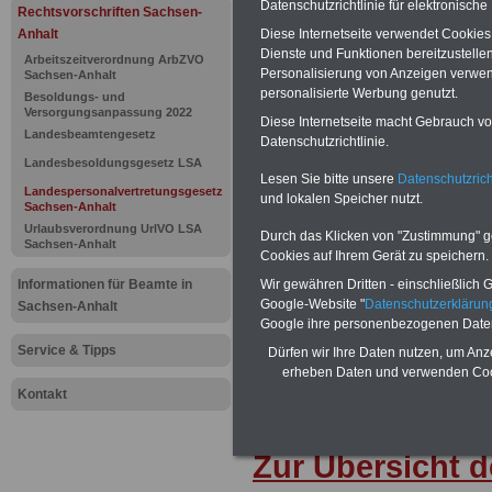
Datenschutzrichtlinie für elektronisch
Landespers
Rechtsvorschriften Sachsen-
Anhalt
Diese Internetseite verwendet Cookie
Sachsen-An
Dienste und Funktionen bereitzustell
Arbeitszeitverordnung ArbZVO
Personalisierung von Anzeigen verwende
Sachsen-Anhalt
personalisierte Werbung genutzt.
Wahlschutz
Besoldungs- und
Versorgungsanpassung 2022
Diese Internetseite macht Gebrauch von
Landesbeamtengesetz
Datenschutzrichtlinie.
Landesbesoldungsgesetz LSA
BEHÖRDEN-ABO
mit drei Ratgebern
Lesen Sie bitte unsere
Datenschutzrich
22,50 Euro: Wissenswertes für Bea
Landespersonalvertretungsgesetz
und lokalen Speicher nutzt.
und Beamte, Beamtenversorgungsre
Sachsen-Anhalt
(Bund/Länder) sowie Beihilferecht i
Urlaubsverordnung UrlVO LSA
Ländern. Alle 3 Ratgeber sind übersic
Durch das Klicken von "Zustimmung" geb
Sachsen-Anhalt
gegliedert und erläutern auch kompliz
Cookies auf Ihrem Gerät zu speichern.
Sachverhalte verständlich und komp
Informationen für Beamte in
Wir gewähren Dritten - einschließlich Go
geeignet für
Beamtinnen und Beam
Google-Website "
Datenschutzerkläru
Tarifkräfte von Sachsen-Anhalt).
.
Sachsen-Anhalt
Google ihre personenbezogenen Date
Das
BEHÖRDEN-ABO
>>> kann hie
werden
Service & Tipps
Dürfen wir Ihre Daten nutzen, um Anz
erheben Daten und verwenden Cook
Kontakt
Zur Übersicht d