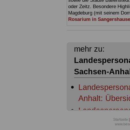
sowie die Städte Ballensted
oder Zeitz. Besondere Highl
Magdeburg (mit seinem Dom)
Rosarium in Sangershaus
mehr zu:
Landespersona
Sachsen-Anhal
Landespersona
Anhalt: Übersi
Landespersona
Anhalt: § 1 Er
Startseite
|
www.beso