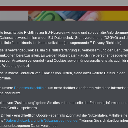
e beachtet die Richtlinie zur EU-Nutzereinwilligung und spiegelt die Anforderung
 Datenschutzvorschriften wider: EU-Datenschutz-Grundverordnung (DSGVO) und d
chtlinie für elektronische Kommunikation (die sogenannte E-Privacy-Richtlinie).
hlung für Beamte & Ruhestandsbeamte (zu geringe Alimentation)
tseite verwendet Cookies, um die Nutzererfahrung zu verbessern und den Benutze
fassungsgericht hat die Landesbesoldung von Berlin für die Jahre 2008 bis
assungswidrig erklärt (Berlin muss bis
März 2027 eine Neuregelung der
unktionen bereitzustellen. Es werden Nutzerdaten - auch ihre personenbezogenen
schließen, die zun hohen Nachzahlungen führen wird). Auch beim Bund
ung von Anzeigen verwendet - und Cookies sowohl für personalisierte als auch für 
hestandsbeamte) wird es hohe Nachzahlungen geben (Medienberichten
te Werbung genutzt.
en
alle (!) Beamte
zwischen mind.
3.000 und 13.000 Euro
,rechnen. Der INFO
tseite macht Gebrauch von Cookies von Dritten, siehe dazu weitere Details in der
hierzu eine Broschüre heraus, die unmittelbar nach dem Beschluss des
s der Bundesregierung vorgelegt wird (im II. Quartal.2026 >>>
zur
htlinie.
ng der Broschüre
.
te unsere
Datenschutzrichtlinie
, um mehr darüber zu erfahren, wie diese Internetse
peicher nutzt.
onalvertretungsgesetz Sachsen-Anhalt: § 83 Allgemeines
cken von "Zustimmung" geben Sie dieser Internetseite die Erlaubnis, Informationen
hrem Gerät zu speichern.
-ABO
mit drei Ratgebern für nur
PDF-SERVICE: 10 Bücher bzw. eBooks
Wissenswertes für Beamtinnen
wichtigen Themen für Beamte und dem
ritten - einschließlich Google - ebenfalls Zugriff auf die Nutzerdaten. Mithilfe eine
 Beamtenversorgungsrecht
Dienst
Zum Komplettpreis von 15 Euro i
te "
Datenschutzerklärung & Nutzungsbedingungen
" können Sie sich darüber infor
 sowie Beihilferecht in Bund und
können Sie zehn Bücher als eBook
personenbezogenen Daten verwendet.