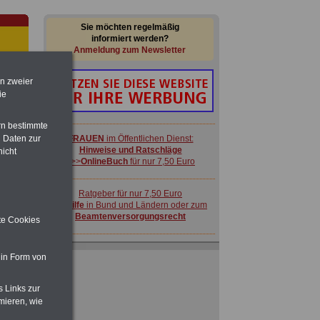
Sie möchten regelmäßig
informiert werden?
Anmeldung zum Newsletter
en zweier
ie
rn bestimmte
 Daten zur
FRAUEN
im Öffentlichen Dienst:
Hinweise und Ratschläge
nicht
>>>
OnlineBuch
für nur 7,50 Euro
-
Ratgeber für nur 7,50 Euro
Beihilfe
in Bund und Ländern oder zum
Beamtenversorgungsrecht
ite Cookies
ACHTUNG
Nebentätigkeitsrecht:
 in Form von
vor Jobaufnahme
schlau machen
>>>
OnlineBuch
für nur 7,50 Euro
 zu
 Öff.
s Links zur
m Jahr
mieren, wie