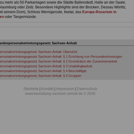
zu mehr als 50 Parkanlagen sowie die Städte Ballenstedt, Halle an der Saale,
Naumburg oder Zeitz. Besondere Highlights sind der Brocken, Dessau Wörlitz,
t seinem Dom), Schloss Wernigerode, Ilsetal, das
Europa-Rosarium in
en
oder Tangermünde.
andespersonalvertretungsgesetz Sachsen-Anhalt
rsonalvertretungsgesetz Sachsen-Anhalt: Übersicht
rsonalvertretungsgesetz Sachsen-Anhalt: § 1 Errichtung von Personalvertretungen
ersonalvertretungsgesetz Sachsen-Anhalt: § 2 Grundsätze der Zusammenarbeit
rsonalvertretungsgesetz Sachsen-Anhalt: § 3 Unabdingbarkeit
rsonalvertretungsgesetz Sachsen-Anhalt: § 4 Beschäftigte
ersonalvertretungsgesetz Sachsen-Anhalt: § 5 Gruppen
rsonalvertretungsgesetz Sachsen-Anhalt: § 6 Dienststellen
rsonalvertretungsgesetz Sachsen-Anhalt: § 7 Vertretung der Dienststelle
Startseite
|
Kontakt
|
Impressum
|
Datenschutz
ersonalvertretungsgesetz Sachsen-Anhalt: § 8 Schutzbestimmungen
www.besoldung-sachsen-anhalt.de © 2026
ersonalvertretungsgesetz Sachsen-Anhalt: § 9 Übernahme von Auszubildenden
rsonalvertretungsgesetz Sachsen-Anhalt: § 10 Schweigepflicht
rsonalvertretungsgesetz Sachsen-Anhalt: § 11 Unfallfürsorge
rsonalvertretungsgesetz Sachsen-Anhalt: § 12 Wahl von Personalräten
rsonalvertretungsgesetz Sachsen-Anhalt: § 13 Wahlberechtigung
rsonalvertretungsgesetz Sachsen-Anhalt: § 14 Wählbarkeit
rsonalvertretungsgesetz Sachsen-Anhalt: § 15 Sondervorschrift für die Wählbarkeit
rsonalvertretungsgesetz Sachsen-Anhalt: § 16 Anzahl der Mitglieder des Personalrates
rsonalvertretungsgesetz Sachsen-Anhalt: § 17 Vertretung der Gruppen