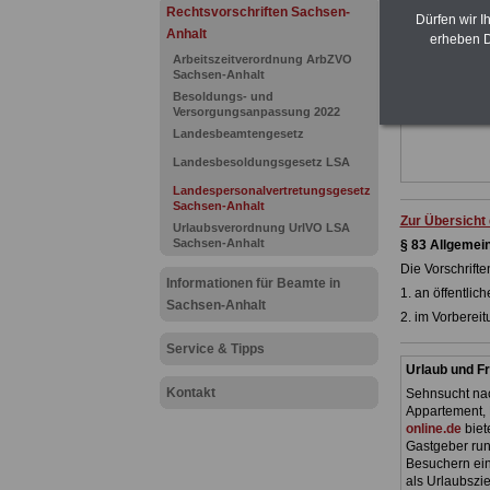
Ländern. Alle
Rechtsvorschriften Sachsen-
Dürfen wir I
gegliedert un
Anhalt
Sachverhalte
erheben D
geeignet für
Arbeitszeitverordnung ArbZVO
Tarifkräfte 
Sachsen-Anhalt
Besoldungs- und
Das
BEHÖR
Versorgungsanpassung 2022
werden
Landesbeamtengesetz
Landesbesoldungsgesetz LSA
Landespersonalvertretungsgesetz
Sachsen-Anhalt
Zur Übersicht
Urlaubsverordnung UrlVO LSA
Sachsen-Anhalt
§ 83
Allgemei
Die Vorschrift
Informationen für Beamte in
1. an öffentli
Sachsen-Anhalt
2. im Vorbereit
Service & Tipps
Urlaub und Fr
Kontakt
Sehnsucht nac
Appartement, 
online.de
biet
Gastgeber ru
Besuchern ein 
als Urlaubszie