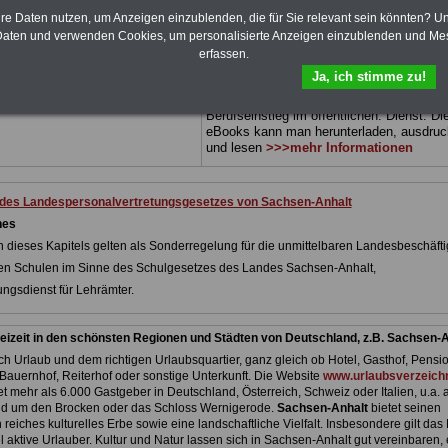
 3 Ratgeber sind übersichtlich
herunterladen, auch für Beamtinnen und
hre Daten nutzen, um Anzeigen einzublenden, die für Sie relevant sein könnten? U
d erläutern auch komplizierte
Beamte sowie Tarifbeschäftigte von
Sach
 verständlich und kompakt (auch
Anhalt
geeignet: Themen der Bücher sind
aten und verwenden Cookies, um personalisierte Anzeigen einzublenden und Me
Beamtinnen und Beamte sowie
Rund ums Geld im öffentlichen Dienst,
erfassen.
von Sachsen-Anhalt).
.
Beamtenrecht, Besoldung, Beihilferecht,
Ja, ich stimme zu!
Beamtenversorgungsrecht, Frauen im
DEN-ABO
>>> kann hier bestellt
öffentlichen Dienst, Nebentätigkeitsrecht
Berufseinstieg im öffentlichen. Dienst. Di
eBooks kann man herunterladen, ausdru
und lesen
>>>mehr Informationen
 des Landespersonalvertretungsgesetzes von Sachsen-Anhalt
nes
en dieses Kapitels gelten als Sonderregelung für die unmittelbaren Landesbeschäfti
chen Schulen im Sinne des Schulgesetzes des Landes Sachsen-Anhalt,
ungsdienst für Lehrämter.
eizeit in den schönsten Regionen und Städten von Deutschland, z.B. Sachsen-A
h Urlaub und dem richtigen Urlaubsquartier, ganz gleich ob Hotel, Gasthof, Pensio
Bauernhof, Reiterhof oder sonstige Unterkunft. Die Website
www.urlaubsverzeichn
et mehr als 6.000 Gastgeber in Deutschland, Österreich, Schweiz oder Italien, u.a. 
nd um den Brocken oder das Schloss Wernigerode.
Sachsen-Anhalt
bietet seinen
reiches kulturelles Erbe sowie eine landschaftliche Vielfalt. Insbesondere gilt das
l aktive Urlauber. Kultur und Natur lassen sich in Sachsen-Anhalt gut vereinbaren,