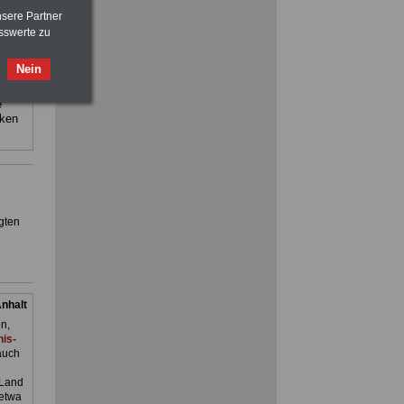
nsere Partner
sen-
:
sswerte zu
FRAUEN
im Öffentlichen Dienst:
Nein
Hinweise und Ratschläge
>>>
OnlineBuch
für nur 7,50 Euro
 sowie
e
cken
Ratgeber für nur 7,50 Euro
Beihilfe
in Bund und Ländern oder zum
Beamtenversorgungsrecht
gten
nhalt
n,
is-
auch
 Land
 etwa