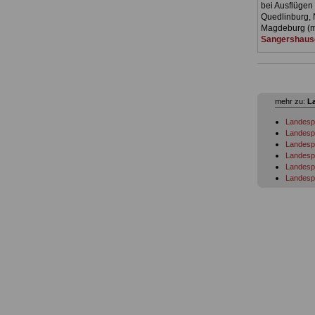
bei Ausflügen 
Quedlinburg, 
Magdeburg (mi
Sangershaus
mehr zu:
L
Landespe
Landespe
Landesp
Landespe
Landespe
Landesp
Landespe
Landespe
Landesp
Landesp
Landespe
Landespe
Landespe
Landespe
Landespe
Landespe
Landespe
Landespe