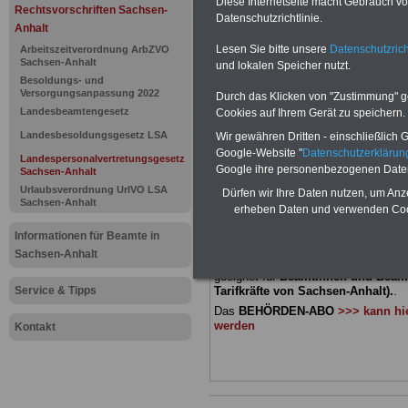
Diese Internetseite macht Gebrauch von
Landespers
Rechtsvorschriften Sachsen-
Datenschutzrichtlinie.
Anhalt
Sachsen-An
Lesen Sie bitte unsere
Datenschutzrich
Arbeitszeitverordnung ArbZVO
Sachsen-Anhalt
und lokalen Speicher nutzt.
Teilnahme 
Besoldungs- und
Versorgungsanpassung 2022
Durch das Klicken von "Zustimmung" geb
Landesbeamtengesetz
Cookies auf Ihrem Gerät zu speichern.
Gewerkscha
Landesbesoldungsgesetz LSA
Wir gewähren Dritten - einschließlich Go
Google-Website "
Datenschutzerkläru
Landespersonalvertretungsgesetz
Google ihre personenbezogenen Date
Sachsen-Anhalt
BEHÖRDEN-ABO
mit drei Ratgebern
22,50 Euro: Wissenswertes für Bea
Urlaubsverordnung UrlVO LSA
Dürfen wir Ihre Daten nutzen, um Anz
Sachsen-Anhalt
und Beamte, Beamtenversorgungsre
erheben Daten und verwenden Cook
(Bund/Länder) sowie Beihilferecht i
Ländern. Alle 3 Ratgeber sind übersic
Informationen für Beamte in
gegliedert und erläutern auch kompliz
Sachsen-Anhalt
Sachverhalte verständlich und komp
geeignet für
Beamtinnen und Beam
Service & Tipps
Tarifkräfte von Sachsen-Anhalt).
.
Das
BEHÖRDEN-ABO
>>> kann hie
werden
Kontakt