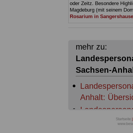
oder Zeitz. Besondere Highl
Magdeburg (mit seinem Dom)
Rosarium in Sangershaus
mehr zu:
Landespersona
Sachsen-Anhal
Landespersona
Anhalt: Übersi
Landespersona
Anhalt: § 1 Er
Startseite
|
www.beso