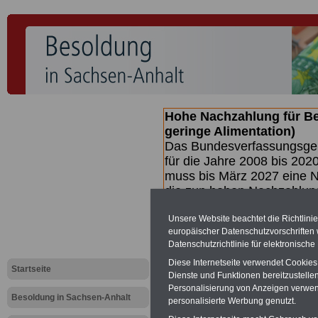
Hohe Nachzahlung für B
geringe Alimentation)
Das Bundesverfassungsgeri
für die Jahre 2008 bis 2020
muss bis
März 2027 eine N
die zun hohen Nachzahlun
(Beamte & Ruhestandsbea
geben (Medienberichten z
Unsere Website beachtet die Richtlini
europäischer Datenschutzvorschrifte
mind.
3.000 und 13.000 E
Datenschutzrichtlinie für elektronisch
hierzu eine Broschüre her
Diese Internetseite verwendet Cookie
des Gesetzentwurfs der Bun
Startseite
Dienste und Funktionen bereitzustell
Quartal.2026 >>>
zur (V
Personalisierung von Anzeigen verwende
Besoldung in Sachsen-Anhalt
personalisierte Werbung genutzt.