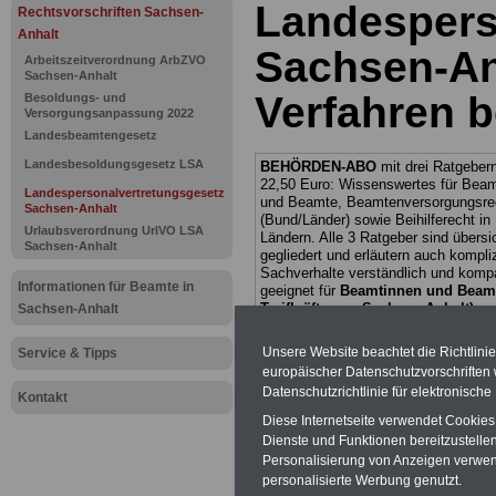
Landespers
Rechtsvorschriften Sachsen-
Anhalt
Sachsen-An
Arbeitszeitverordnung ArbZVO
Sachsen-Anhalt
Verfahren b
Besoldungs- und
Versorgungsanpassung 2022
Landesbeamtengesetz
Landesbesoldungsgesetz LSA
BEHÖRDEN-ABO
mit drei Ratgebern
22,50 Euro: Wissenswertes für Bea
Landespersonalvertretungsgesetz
und Beamte, Beamtenversorgungsre
Sachsen-Anhalt
(Bund/Länder) sowie Beihilferecht i
Urlaubsverordnung UrlVO LSA
Ländern. Alle 3 Ratgeber sind übersic
Sachsen-Anhalt
gegliedert und erläutern auch kompliz
Sachverhalte verständlich und komp
Informationen für Beamte in
geeignet für
Beamtinnen und Beam
Tarifkräfte von Sachsen-Anhalt).
.
Sachsen-Anhalt
Das
BEHÖRDEN-ABO
>>> kann hie
werden
Unsere Website beachtet die Richtlini
Service & Tipps
europäischer Datenschutzvorschrifte
Datenschutzrichtlinie für elektronisch
Kontakt
Diese Internetseite verwendet Cookie
Dienste und Funktionen bereitzustell
Zur Übersicht d
Personalisierung von Anzeigen verwende
personalisierte Werbung genutzt.