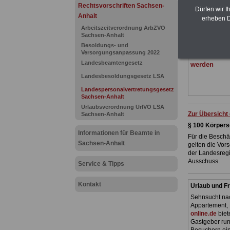
(Bund/Länder)
Rechtsvorschriften Sachsen-
Dürfen wir I
Ländern. Alle
Anhalt
erheben D
gegliedert un
Arbeitszeitverordnung ArbZVO
Sachverhalte
Sachsen-Anhalt
geeignet für
Tarifkräfte 
Besoldungs- und
Versorgungsanpassung 2022
Das
BEHÖR
Landesbeamtengesetz
werden
Landesbesoldungsgesetz LSA
Landespersonalvertretungsgesetz
Sachsen-Anhalt
Urlaubsverordnung UrlVO LSA
Zur Übersicht
Sachsen-Anhalt
§ 100 Körpers
Informationen für Beamte in
Für die Beschäf
Sachsen-Anhalt
gelten die Vor
der Landesregi
Ausschuss.
Service & Tipps
Kontakt
Urlaub und Fr
Sehnsucht nac
Appartement, 
online.de
biet
Gastgeber ru