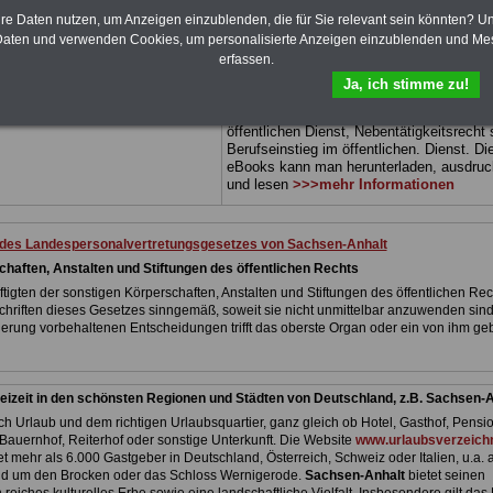
 sowie Beihilferecht in Bund und
können Sie zehn Bücher als eBook
hre Daten nutzen, um Anzeigen einzublenden, die für Sie relevant sein könnten? U
 3 Ratgeber sind übersichtlich
herunterladen, auch für Beamtinnen und
aten und verwenden Cookies, um personalisierte Anzeigen einzublenden und Me
d erläutern auch komplizierte
Beamte sowie Tarifbeschäftigte von
Sach
erfassen.
 verständlich und kompakt (auch
Anhalt
geeignet: Themen der Bücher sind
Beamtinnen und Beamte sowie
Rund ums Geld im öffentlichen Dienst,
Ja, ich stimme zu!
von Sachsen-Anhalt).
.
Beamtenrecht, Besoldung, Beihilferecht,
Beamtenversorgungsrecht, Frauen im
DEN-ABO
>>> kann hier bestellt
öffentlichen Dienst, Nebentätigkeitsrecht
Berufseinstieg im öffentlichen. Dienst. Di
eBooks kann man herunterladen, ausdru
und lesen
>>>mehr Informationen
 des Landespersonalvertretungsgesetzes von Sachsen-Anhalt
chaften, Anstalten und Stiftungen des öffentlichen Rechts
tigten der sonstigen Körperschaften, Anstalten und Stiftungen des öffentlichen Rec
schriften dieses Gesetzes sinngemäß, soweit sie nicht unmittelbar anzuwenden sind
erung vorbehaltenen Entscheidungen trifft das oberste Organ oder ein von ihm geb
eizeit in den schönsten Regionen und Städten von Deutschland, z.B. Sachsen-A
h Urlaub und dem richtigen Urlaubsquartier, ganz gleich ob Hotel, Gasthof, Pensio
Bauernhof, Reiterhof oder sonstige Unterkunft. Die Website
www.urlaubsverzeichn
et mehr als 6.000 Gastgeber in Deutschland, Österreich, Schweiz oder Italien, u.a. 
nd um den Brocken oder das Schloss Wernigerode.
Sachsen-Anhalt
bietet seinen