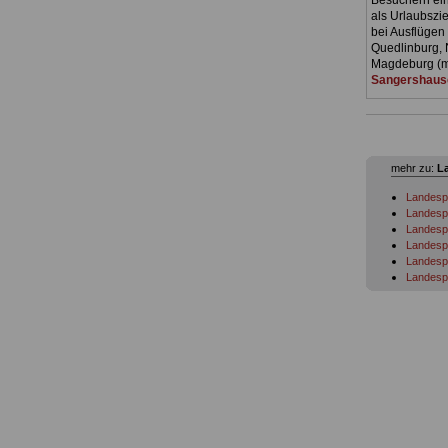
Besuchern ein 
als Urlaubszie
bei Ausflügen 
Quedlinburg, 
Magdeburg (mi
Sangershaus
mehr zu:
L
Landespe
Landespe
Landesp
Landespe
Landespe
Landesp
Landespe
Landespe
Landesp
Landesp
Landespe
Landespe
Landespe
Landespe
Landespe
Landespe