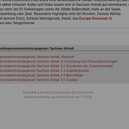
reiches kulturelles Erbe sowie eine landschaftliche Vielfalt. Insbesondere gilt das
l aktive Urlauber. Kultur und Natur lassen sich in Sachsen-Anhalt gut vereinbaren,
zu mehr als 50 Parkanlagen sowie die Städte Ballenstedt, Halle an der Saale,
Naumburg oder Zeitz. Besondere Highlights sind der Brocken, Dessau Wörlitz,
t seinem Dom), Schloss Wernigerode, Ilsetal, das
Europa-Rosarium in
en
oder Tangermünde.
andespersonalvertretungsgesetz Sachsen-Anhalt
rsonalvertretungsgesetz Sachsen-Anhalt: Übersicht
rsonalvertretungsgesetz Sachsen-Anhalt: § 1 Errichtung von Personalvertretungen
ersonalvertretungsgesetz Sachsen-Anhalt: § 2 Grundsätze der Zusammenarbeit
rsonalvertretungsgesetz Sachsen-Anhalt: § 3 Unabdingbarkeit
rsonalvertretungsgesetz Sachsen-Anhalt: § 4 Beschäftigte
ersonalvertretungsgesetz Sachsen-Anhalt: § 5 Gruppen
rsonalvertretungsgesetz Sachsen-Anhalt: § 6 Dienststellen
rsonalvertretungsgesetz Sachsen-Anhalt: § 7 Vertretung der Dienststelle
Startseite
|
Kontakt
|
Impressum
|
Datenschutz
ersonalvertretungsgesetz Sachsen-Anhalt: § 8 Schutzbestimmungen
www.besoldung-sachsen-anhalt.de © 2026
ersonalvertretungsgesetz Sachsen-Anhalt: § 9 Übernahme von Auszubildenden
rsonalvertretungsgesetz Sachsen-Anhalt: § 10 Schweigepflicht
rsonalvertretungsgesetz Sachsen-Anhalt: § 11 Unfallfürsorge
rsonalvertretungsgesetz Sachsen-Anhalt: § 12 Wahl von Personalräten
rsonalvertretungsgesetz Sachsen-Anhalt: § 13 Wahlberechtigung
rsonalvertretungsgesetz Sachsen-Anhalt: § 14 Wählbarkeit
rsonalvertretungsgesetz Sachsen-Anhalt: § 15 Sondervorschrift für die Wählbarkeit