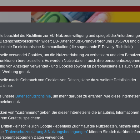
e beachtet die Richtlinie zur EU-Nutzereinwilligung und spiegelt die Anforderung
 Datenschutzvorschriften wider: EU-Datenschutz-Grundverordnung (DSGVO) und d
chtlinie für elektronische Kommunikation (die sogenannte E-Privacy-Richtlinie).
hlung für Beamte & Ruhestandsbeamte (zu geringe Alimentation)
tseite verwendet Cookies, um die Nutzererfahrung zu verbessern und den Benutze
fassungsgericht hat die Landesbesoldung von Berlin für die Jahre 2008 bis
assungswidrig erklärt (Berlin muss bis
März 2027 eine Neuregelung der
unktionen bereitzustellen. Es werden Nutzerdaten - auch ihre personenbezogenen
schließen, die zun hohen Nachzahlungen führen wird). Auch beim Bund
ung von Anzeigen verwendet - und Cookies sowohl für personalisierte als auch für 
hestandsbeamte) wird es hohe Nachzahlungen geben (Medienberichten
te Werbung genutzt.
en
alle (!) Beamte
zwischen mind.
3.000 und 13.000 Euro
,rechnen. Der INFO
tseite macht Gebrauch von Cookies von Dritten, siehe dazu weitere Details in der
hierzu eine Broschüre heraus, die unmittelbar nach dem Beschluss des
s der Bundesregierung vorgelegt wird (im II. Quartal.2026 >>>
zur
htlinie.
ng der Broschüre
.
te unsere
Datenschutzrichtlinie
, um mehr darüber zu erfahren, wie diese Internetse
peicher nutzt.
onalvertretungsgesetz Sachsen-Anhalt: § 100 Körperscha
cken von "Zustimmung" geben Sie dieser Internetseite die Erlaubnis, Informationen
und Stiftungen des öffentlichen Rechts
hrem Gerät zu speichern.
ritten - einschließlich Google - ebenfalls Zugriff auf die Nutzerdaten. Mithilfe eine
-ABO
mit drei Ratgebern für nur
PDF-SERVICE: 10 Bücher bzw. eBooks
te "
Datenschutzerklärung & Nutzungsbedingungen
" können Sie sich darüber infor
Wissenswertes für Beamtinnen
wichtigen Themen für Beamte und dem
 Beamtenversorgungsrecht
Dienst
Zum Komplettpreis von 15 Euro i
personenbezogenen Daten verwendet.