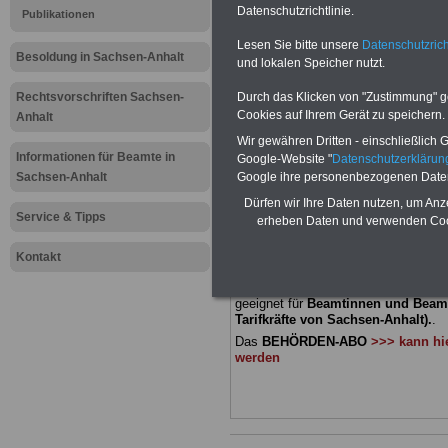
Meldung fü
Datenschutzrichtlinie.
Publikationen
Lesen Sie bitte unsere
Datenschutzrich
öffentliche
Besoldung in Sachsen-Anhalt
und lokalen Speicher nutzt.
Sachsen-An
Rechtsvorschriften Sachsen-
Durch das Klicken von "Zustimmung" geb
Cookies auf Ihrem Gerät zu speichern.
Anhalt
bei Hochsc
Wir gewähren Dritten - einschließlich Go
Informationen für Beamte in
Google-Website "
Datenschutzerkläru
Sachsen-Anhalt
Google ihre personenbezogenen Date
BEHÖRDEN-ABO
mit drei Ratgebern
Dürfen wir Ihre Daten nutzen, um Anz
22,50 Euro: Wissenswertes für Bea
Service & Tipps
erheben Daten und verwenden Cook
und Beamte, Beamtenversorgungsre
(Bund/Länder) sowie Beihilferecht i
Ländern. Alle 3 Ratgeber sind übersic
Kontakt
gegliedert und erläutern auch kompliz
Sachverhalte verständlich und komp
geeignet für
Beamtinnen und Beam
Tarifkräfte von Sachsen-Anhalt).
.
Das
BEHÖRDEN-ABO
>>> kann hie
werden