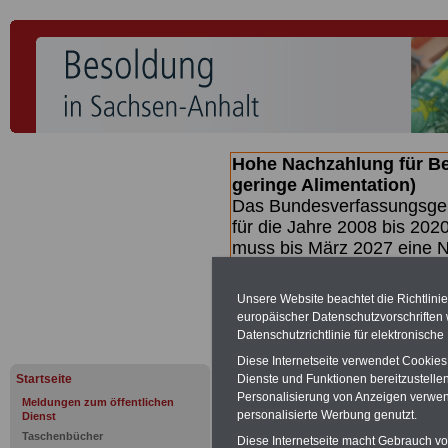
Hohe Nachzahlung für B
geringe Alimentation)
Das Bundesverfassungsgeri
für die Jahre 2008 bis 2020
muss bis
März 2027 eine N
die zun hohen Nachzahlun
(Beamte & Ruhestandsbea
Unsere Website beachtet die Richtlini
geben (Medienberichten z
europäischer Datenschutzvorschrifte
mind.
3.000 und 13.000 E
Datenschutzrichtlinie für elektronisch
hierzu eine Broschüre her
Diese Internetseite verwendet Cookie
des Gesetzentwurfs der Bun
Startseite
Dienste und Funktionen bereitzustell
Quartal.2026 >>>
zur (V
Personalisierung von Anzeigen verwende
Meldungen zum öffentlichen
personalisierte Werbung genutzt.
Dienst
Taschenbücher
Diese Internetseite macht Gebrauch von